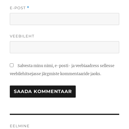
E-POST
*
VEEBILEHT
Salvesta minu nimi, e-posti- ja veebiaadress sellesse
veebilehitsejasse järgmiste kommentaaride jaoks.
Navigeerimine
EELMINE