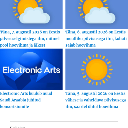
Täna, 7. augustil 2026 on Eestis
Täna, 6. augustil 2026 on Eestis
pilves selgimistega ilm, mitmel
muutliku pilvisusega ilm, kohati
pool hoovihma ja äikest
sajab hoovihma
Electronic Arts kuulub nüüd
Täna, 5. augustil 2026 on Eestis
Saudi Araabia juhitud
vähese ja vahelduva pilvisusega
konsortsiumile
ilm, saartel õhtul hoovihma