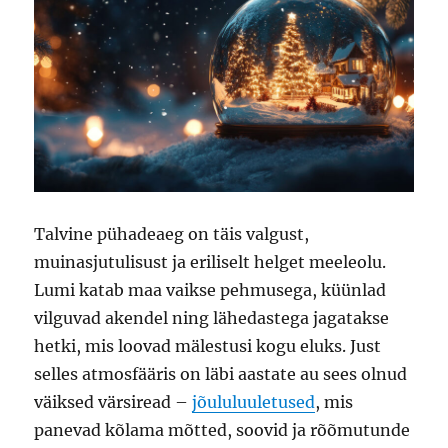
Talvine pühadeaeg on täis valgust,
muinasjutulisust ja eriliselt helget meeleolu.
Lumi katab maa vaikse pehmusega, küünlad
vilguvad akendel ning lähedastega jagatakse
hetki, mis loovad mälestusi kogu eluks. Just
selles atmosfääris on läbi aastate au sees olnud
väiksed värsiread –
jõululuuletused
, mis
panevad kõlama mõtted, soovid ja rõõmutunde