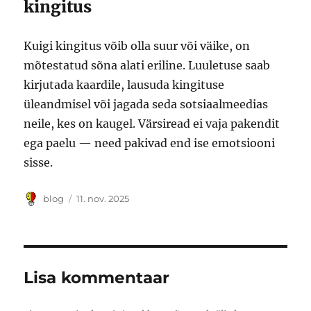
kingitus
Kuigi kingitus võib olla suur või väike, on
mõtestatud sõna alati eriline. Luuletuse saab
kirjutada kaardile, lausuda kingituse
üleandmisel või jagada seda sotsiaalmeedias
neile, kes on kaugel. Värsiread ei vaja pakendit
ega paelu — need pakivad end ise emotsiooni
sisse.
Autor
Postitatud
blog
11. nov. 2025
Lisa kommentaar