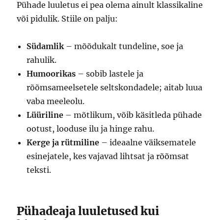
Pühade luuletus ei pea olema ainult klassikaline
või pidulik. Stiile on palju:
Südamlik
– mõõdukalt tundeline, soe ja
rahulik.
Humoorikas
– sobib lastele ja
rõõmsameelsetele seltskondadele; aitab luua
vaba meeleolu.
Lüüriline
– mõtlikum, võib käsitleda pühade
ootust, looduse ilu ja hinge rahu.
Kerge ja rütmiline
– ideaalne väiksematele
esinejatele, kes vajavad lihtsat ja rõõmsat
teksti.
Pühadeaja luuletused kui