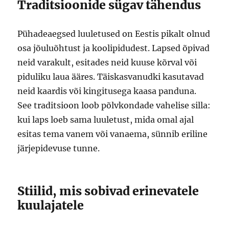
Traditsioonide sügav tähendus
Pühadeaegsed luuletused on Eestis pikalt olnud
osa jõuluõhtust ja koolipidudest. Lapsed õpivad
neid varakult, esitades neid kuuse kõrval või
piduliku laua ääres. Täiskasvanudki kasutavad
neid kaardis või kingitusega kaasa panduna.
See traditsioon loob põlvkondade vahelise silla:
kui laps loeb sama luuletust, mida omal ajal
esitas tema vanem või vanaema, sünnib eriline
järjepidevuse tunne.
Stiilid, mis sobivad erinevatele
kuulajatele