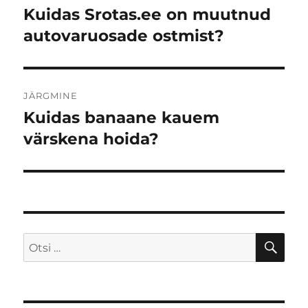
Kuidas Srotas.ee on muutnud
Eelmine
postitus:
autovaruosade ostmist?
JÄRGMINE
Kuidas banaane kauem
Järgmine
postitus:
värskena hoida?
OTS
Otsi: