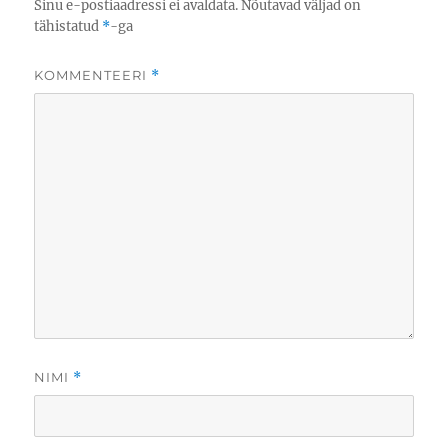
Sinu e-postiaadressi ei avaldata.
Nõutavad väljad on
tähistatud
*
-ga
KOMMENTEERI
*
NIMI
*